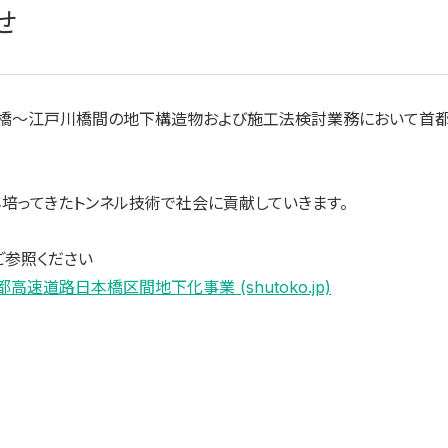
せ
橋～江戸川橋間の地下構造物および施工法検討業務において首都
培ってきたトンネル技術で社会に貢献していきます。
ご参照ください
都高速道路日本橋区間地下化事業 (shutoko.jp)